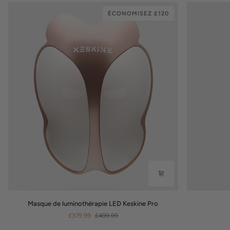
ÉCONOMISEZ £120
Masque
Épilateur
Masque de luminothérapie LED Keskine Pro
de
IPL
£379.99
£499.99
luminothérapie
Keskine
LED