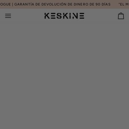
Ir
GUE | GARANTÍA DE DEVOLUCIÓN DE DINERO DE 90 DÍAS
"EL ME
directamente
al
Car
contenido