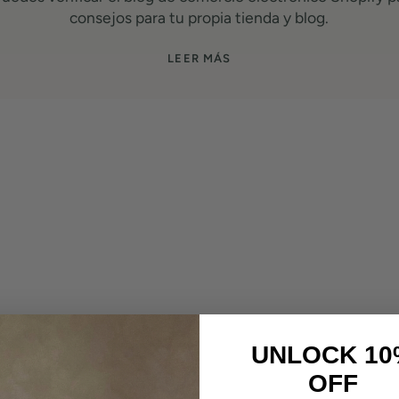
consejos para tu propia tienda y blog.
LEER MÁS
UNLOCK 10
OFF