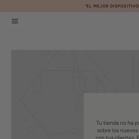
Ir
"EL MEJOR DISPOSITIV
directamente
al
contenido
Tu tienda no ha p
sobre los nuevos
con tus clientes. 