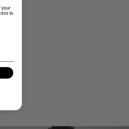
f your
cess to